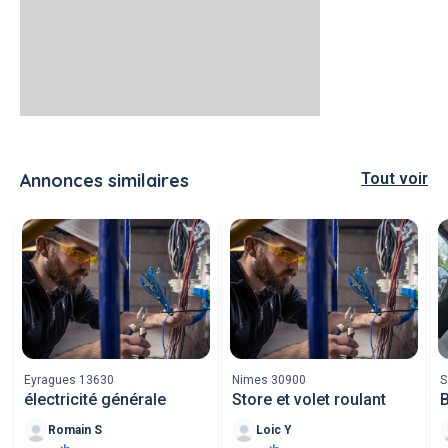
Annonces similaires
Tout voir
Eyragues 13630
Nimes 30900
S
électricité générale
Store et volet roulant
B
Romain S
Loic Y