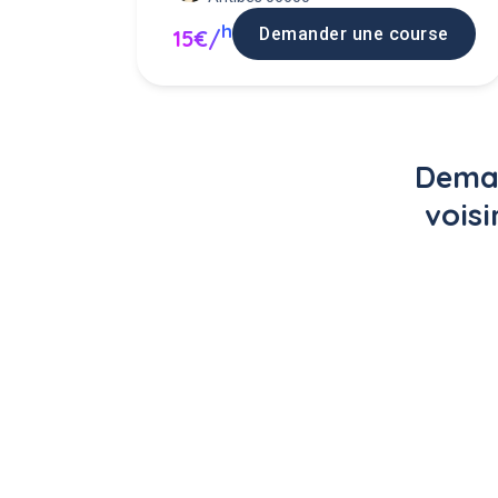
h
Demander une course
15€/
Deman
voisi