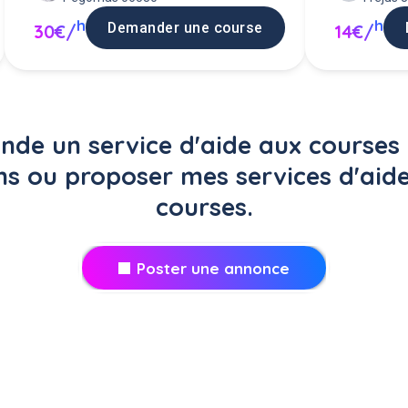
h
h
Demander une course
30€/
14€/
de un service d'aide aux courses 
ns ou proposer mes services d'aid
courses.
Poster une annonce