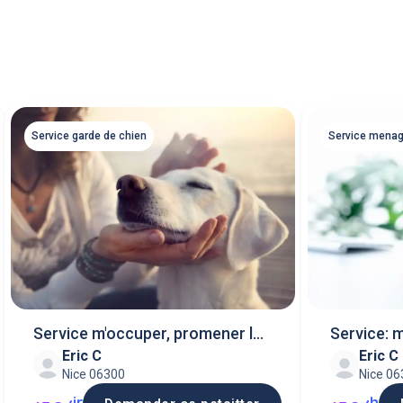
Service garde de chien
Service mena
Service m'occuper, promener le
Service: 
Eric C
Eric C
chien
Nice 06300
Nice 0
jr
h