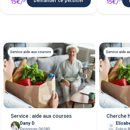
Demander ce petsitter
15€/
15€/
Service aide aux courses
Service aide a
Service : aide aux courses
Cherche 
Dany D
Elisab
courses 
Pegomas 06580
Fréjus 