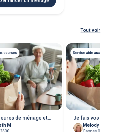
Demander un ménage
Tout voir
ux courses
Service aide aux courses
heures de ménage et
Je fais vos courses et v
eth M
Melody D
à�
livres
83600
Cannes 06400