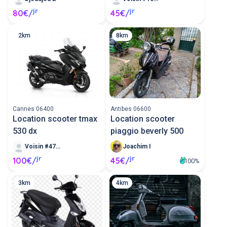
jr
jr
80€/
45€/
2km
8km
Cannes 06400
Antibes 06600
Location scooter tmax
Location scooter
530 dx
piaggio beverly 500
Voisin #47659
Joachim I
jr
jr
100€/
45€/
100%
3km
4km