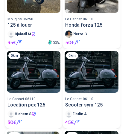
scooter 125cc.
Mougins 06250
Le Cannet 06110
125 à louer
Honda forza 125
Djabrail M
Pierre C
jr
jr
35€/
50€/
100%
0km
0km
Le Cannet 06110
Le Cannet 06110
Location pcx 125
Scooter sym 125
Hichem S
Elodie A
jr
jr
30€/
45€/