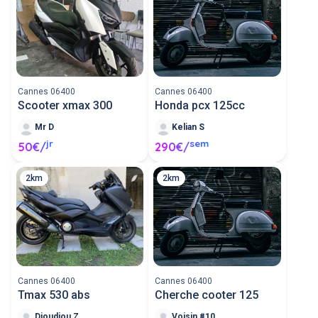
Cannes 06400
Cannes 06400
Scooter xmax 300
Honda pcx 125cc
Mr D
Kelian S
jr
sem
50€/
290€/
2km
2km
Cannes 06400
Cannes 06400
Tmax 530 abs
Cherche cooter 125
Djoudjou Z
Voisin #100136