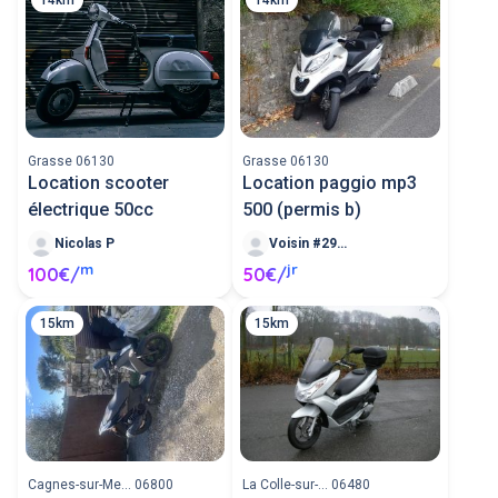
Grasse 06130
Grasse 06130
Location scooter
Location paggio mp3
électrique 50cc
500 (permis b)
Nicolas P
Voisin #290221
m
jr
100€/
50€/
15km
15km
Cagnes-sur-Me... 06800
La Colle-sur-... 06480