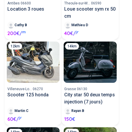
Antibes 06600
Theoule-sur-M... 06590
Location 3 roues
Loue scooter sym rx 50
cm
Cathy B
Mathieu D
m
jr
200€/
40€/
12km
14km
Villeneuve-Lo... 06270
Grasse 06130
Scooter 125 honda
City star 50 deux temps
injection (7 jours)
Martin C
Rayan B
jr
60€/
150€
14km
14km