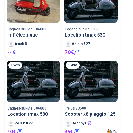
Cagnes-sur-Me... 06800
Cagnes-sur-Me... 06800
Imf électrique
Location tmax 530
Ayadi N
Voisin #271035
jr
-- €
70€/
15km
17km
Cagnes-sur-Me... 06800
Fréjus 83600
Location tmax 530
Scooter x8 piaggio 125
Voisin #271035
Johnny L
jr
jr
40€/
35€/
67%