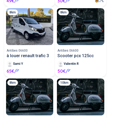
49€/
30€/
67%
8km
8km
Antibes 06600
Antibes 06600
à louer renault trafic 3
Scooter pcx 125cc
Sami Y
Valentin R
jr
jr
65€/
50€/
8km
10km