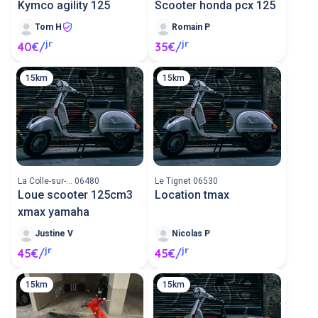
Kymco agility 125
Scooter honda pcx 125
Tom H
Romain P
jr
jr
40€/
35€/
15km
15km
La Colle-sur-... 06480
Le Tignet 06530
Loue scooter 125cm3
Location tmax
xmax yamaha
Justine V
Nicolas P
jr
jr
45€/
45€/
15km
15km