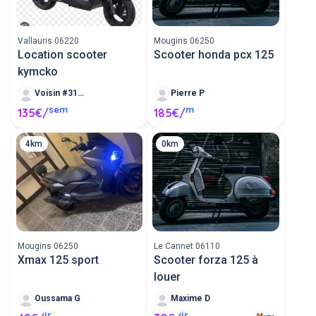
Vallauris 06220
Mougins 06250
Location scooter
Scooter honda pcx 125
kymcko
Voisin #310891
Pierre P
sem
m
135€/
185€/
4km
0km
Mougins 06250
Le Cannet 06110
Xmax 125 sport
Scooter forza 125 à
louer
Oussama G
Maxime D
jr
jr