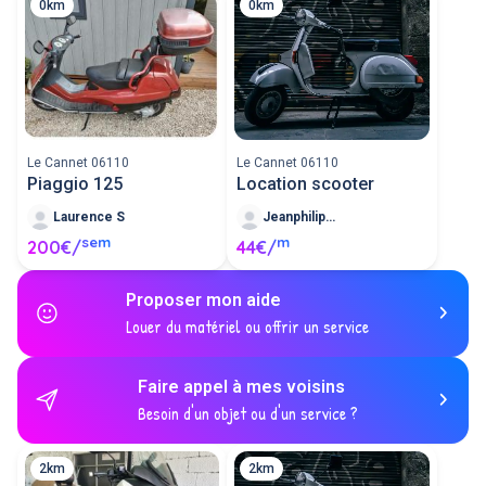
0km
0km
Le Cannet 06110
Le Cannet 06110
Piaggio 125
Location scooter
Laurence S
Jeanphilippe V
sem
m
200€/
44€/
Proposer mon aide
Louer du matériel ou offrir un service
Faire appel à mes voisins
Besoin d'un objet ou d'un service ?
2km
2km