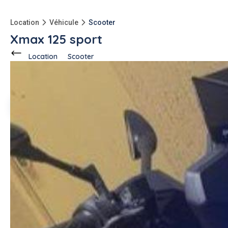
Location
Véhicule
Scooter
Xmax 125 sport
Location
Scooter
Ce voisin
propose en location
à
Mougins (06250)
Oussama G.
1 annonce
-150kg
qu'à l'achat
Description de l'annonce
Bonjour,
Je met en location mon scooter 125 équiper d'ABS
Toute les révisions sont faites, il roule nickel.
Je demande une caution de 500€ suite à plusieurs dégâts
fait par d'autre clients où j'ai du réparer de ma poche.