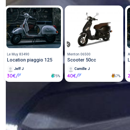
Le Muy 83490
Menton 06500
A
Location piaggio 125
Scooter 50cc
L
Jeff J
Camille J
jr
jr
30€/
40€/
75%
67%
Louer un scooter entre 
particuliers ou proposer un 
scooter en location.
Poster une annonce