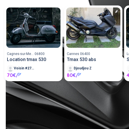
Cagnes-sur-Me... 06800
Cannes 06400
L
Location tmax 530
Tmax 530 abs
Voisin #271035
Djoudjou Z
jr
jr
70€/
80€/
Louer un scooter entre 
particuliers ou proposer un 
scooter en location.
Poster une annonce