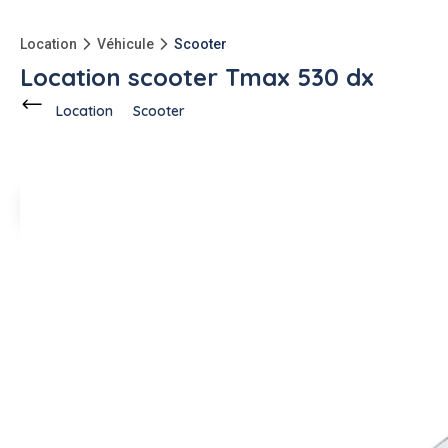
Location
Véhicule
Scooter
Location scooter Tmax 530 dx
Location
Scooter
Ce voisin
propose en location
à
Cannes (06400)
1 annonce
-150kg
qu'à l'achat
Description de l'annonce
Loue Tmax 530 dx état proche du neuf.
Options:
poignée et selle chauffante
Visière réglable
Possibilité casques et antivol