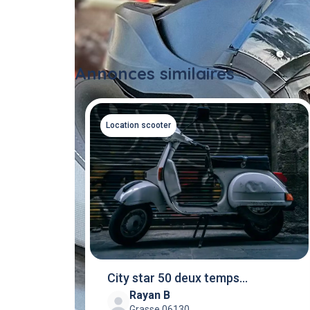
Annonces similaires
Location scooter
City star 50 deux temps
Rayan B
injection (7 jou
Grasse 06130