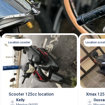
Location scooter
Location scoot
Scooter 125cc location
Xmax 125
Kelly
Oussa
Menton 06500
Mougin