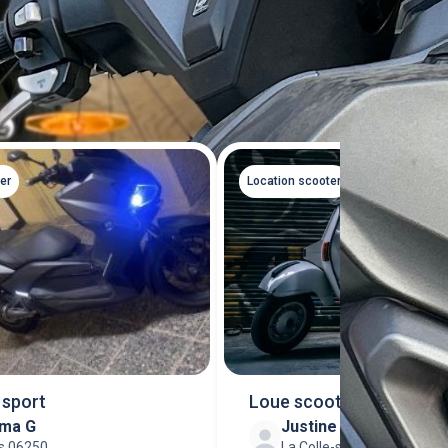
Tout voir
er
Location scooter
 sport
Loue scooter 125cm3 x
ma G
Justine V
yamaha
s 06250
La Colle-sur-Loup 06480