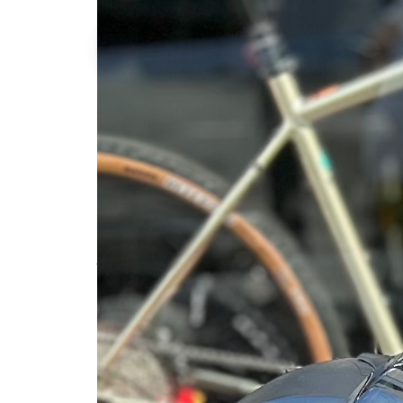
Martin C.
-150kg
qu'à l'achat
Description de l'annonce
Toujours bien entretenue
N'hésitez si vous souhaitez plus informati
#scooter