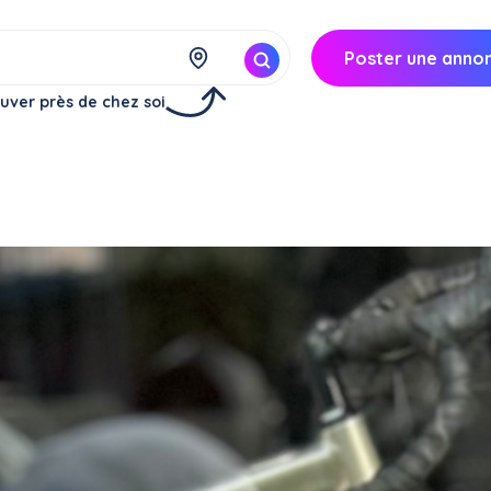
Poster une anno
uver près de chez soi
Réserver
à
Villeneuve-Loubet (06270)
60€/
jour