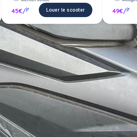
jr
jr
Louer le scooter
45€/
49€/
 scooter entre particuliers ou pro
scooter en location.
Poster une annonce