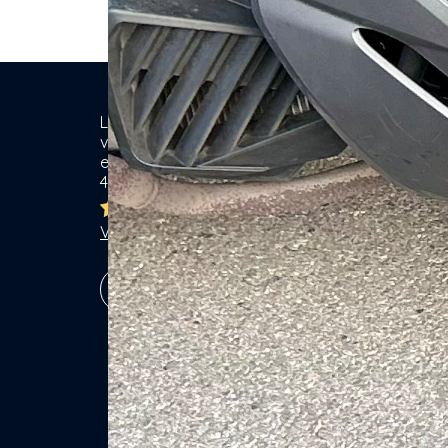
Location de matériel & Services entre
Ca
voisins. Voisiner, s'entraider... gagner
ensemble ! Particuliers & Professionnels.
Se
4,8/5
Lo
Br
Ja
Voir les 7755 avis
Ga
Vé
S'inscrire !