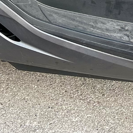
tégories
Infos pratiques
rvices
Comment ça marche ?
cation
Foire Aux Questions
icoleur
Notre philosophie
rdinier
Économie collaborative
rde d'animaux
hicules
Copyright - Kiwiiz.fr