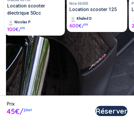
Grasse 06130
Nice 06300
P
Location scooter
Location scooter 125
L
électrique 50cc
Khaled D
Nicolas P
m
600€/
m
100€/
Louer un scooter entre 
particuliers ou proposer un 
scooter en location.
Poster une annonce
Prix
Réserver
45€/
jour