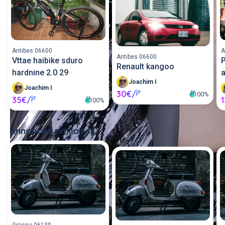
Antibes 06600
A
Antibes 06600
Vttae haibike sduro
P
Renault kangoo
hardnine 2.0 29
a
Joachim I
Joachim I
jr
30€/
100%
jr
35€/
100%
Annonces similaires
Tout voir