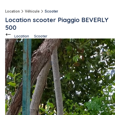
Location
Véhicule
Scooter
Location scooter Piaggio BEVERLY
500
Location
Scooter
Ce voisin
propose en location
à
Antibes (06600)
Joachim I.
5 annonces
100%
fiable
-150kg
qu'à l'achat
Description de l'annonce
Loue scooter Piaggio Beverly 500 avec top case, antivol et
possibilité 1 casque.
Le scooter est en très bon état et bien entretenu.