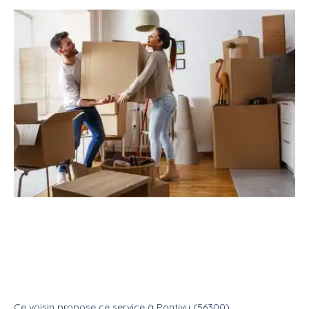
Service
Déménagement
Aide déménageur
Propose service de
demenagement
Service
Aide demenageur
Ce voisin
propose ce service
à
Pontivy (56300)