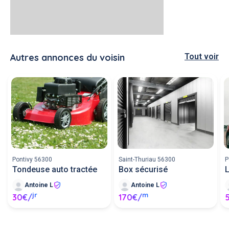
Autres annonces du voisin
Tout voir
Pontivy 56300
Saint-Thuriau 56300
P
Tondeuse auto tractée
Box sécurisé
L
Antoine L
Antoine L
jr
m
30€/
170€/