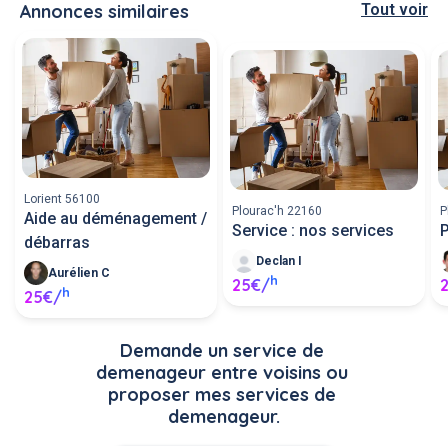
Annonces similaires
Tout voir
Lorient 56100
Plourac'h 22160
P
Aide au déménagement /
Service : nos services
P
débarras
Declan I
Aurélien C
h
25€/
h
25€/
Demande un service de 
demenageur entre voisins ou 
proposer mes services de 
demenageur.