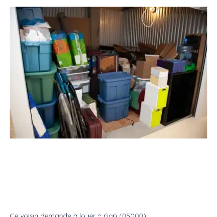
Location
Parking & box
Garde meubles
Location : grand espace de
stockage
Location
Garde meuble
Ce voisin
demande à louer
à
Gap (05000)