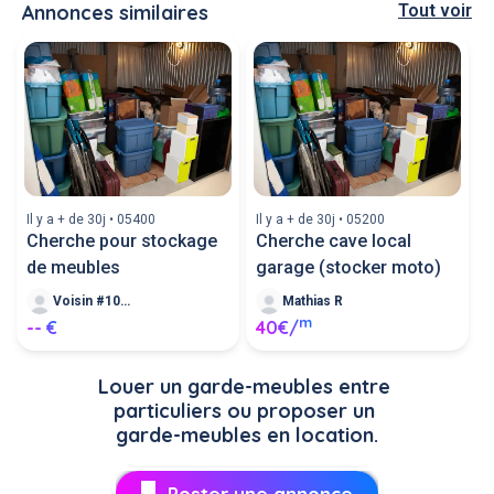
Annonces similaires
Tout voir
Il y a + de 30j • 05400
Il y a + de 30j • 05200
Cherche pour stockage
Cherche cave local
de meubles
garage (stocker moto)
Voisin #10699
Mathias R
m
-- €
40€/
Louer un garde-meubles entre 
particuliers ou proposer un 
garde-meubles en location.
Poster une annonce