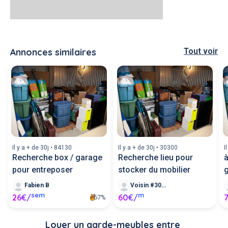
Annonces similaires
Tout voir
Il y a + de 30j • 84130
Il y a + de 30j • 30300
I
Recherche box / garage
Recherche lieu pour
à
pour entreposer
stocker du mobilier
g
Fabien B
Voisin #30259
sem
m
26€/
60€/
67%
Louer un garde-meubles entre 