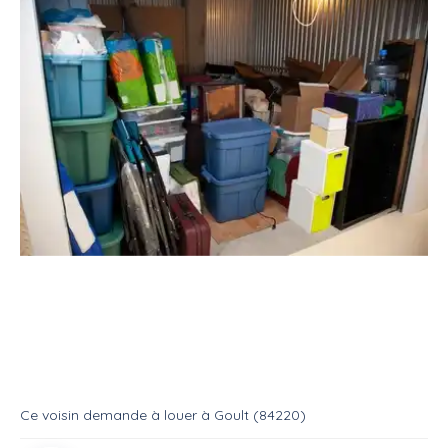
Location
Parking & box
Garde meubles
Cherche garde meuble (6 mois)
Location
Garde meuble
Ce voisin
demande à louer
à
Goult (84220)