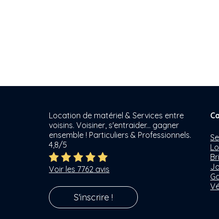
Location de matériel & Services entre
Ca
voisins. Voisiner, s'entraider... gagner
ensemble ! Particuliers & Professionnels.
Se
4,8/5
Lo
Br
Ja
Voir les 7762 avis
Ga
Vé
S'inscrire !