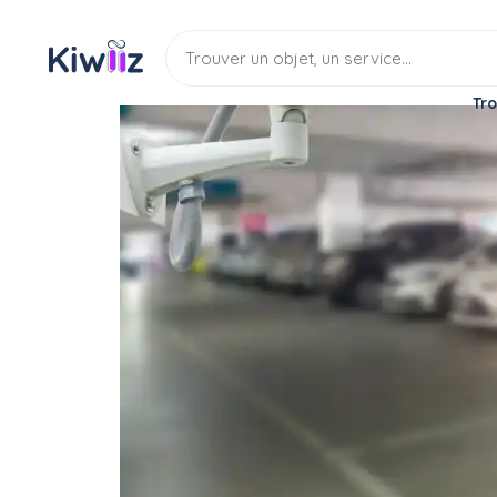
Tro
Location
Parking & box
Parking sécurisé
Recherche Parking
Location
Parking securise