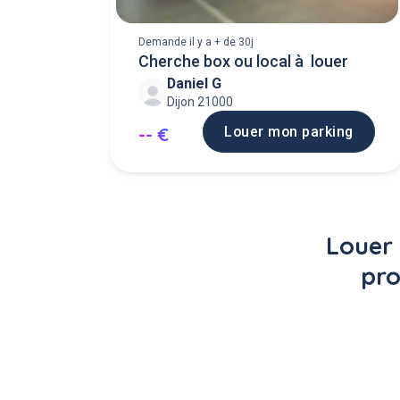
Demande il y a + de 30j
Cherche box ou local à louer
Daniel G
Dijon 21000
Louer mon parking
-- €
Louer 
pro