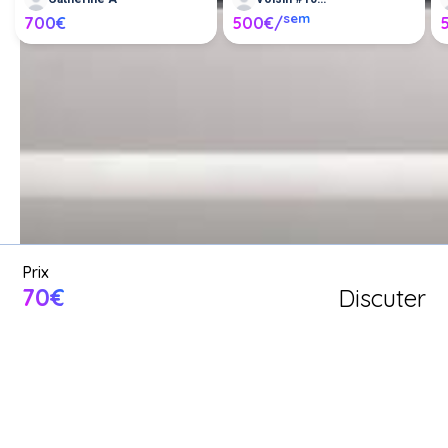
sem
700€
500€/
Louer un camping-car entre 
particuliers ou proposer un 
camping-car en location.
Poster une annonce
Prix
70€
Discuter