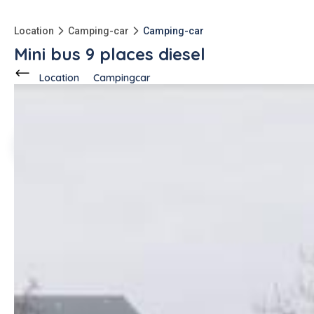
Location
Camping-car
Camping-car
Mini bus 9 places diesel
Location
Campingcar
Ce voisin
demande à louer
à
Tours (37000)
2 annonces
Brahim B.
-11000kg
qu'à l'achat
Description de l'annonce
Je loue un minis bus de 9 places bien entretenu
#campingcar