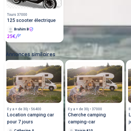
Tours 37000
125 scooter électrique
Brahim B
jr
25€/
Annonces similaires
Tout voir
Il y a + de 30j • 56400
Il y a + de 30j • 37000
I
Location camping car
Cherche camping
L
pour 7 jours
camping-car
j
Catherine A
Voisin #103982