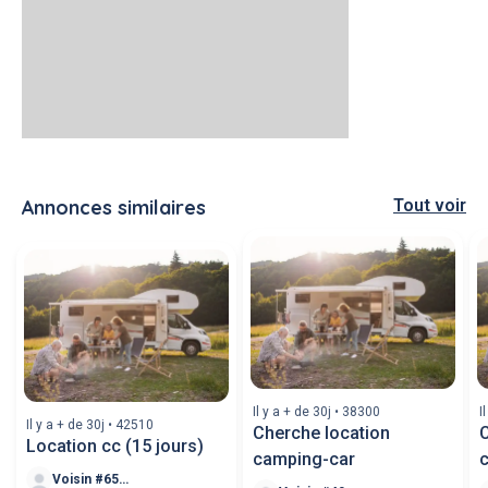
Annonces similaires
Tout voir
Il y a + de 30j • 38300
I
Il y a + de 30j • 42510
Cherche location
C
Location cc (15 jours)
camping-car
Voisin #65358