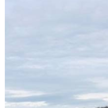
- Climatisation réversible
- Télévision / [...]
- Douche (eau chaude) / WC (semi-broyeur)
- Réfrigérateur
Terrasse avec jolie vue sur montagne
#caravane