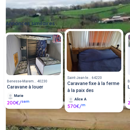
Annonces similaires
Tout voir
Saint-Jean-le... 64220
Benesse-Marem... 40230
B
Caravane fixe à la ferme
Caravane à louer
à la paix des
Marie
Alice A
sem
200€/
m
570€/
Louer une caravane entre 
particuliers ou proposer une 