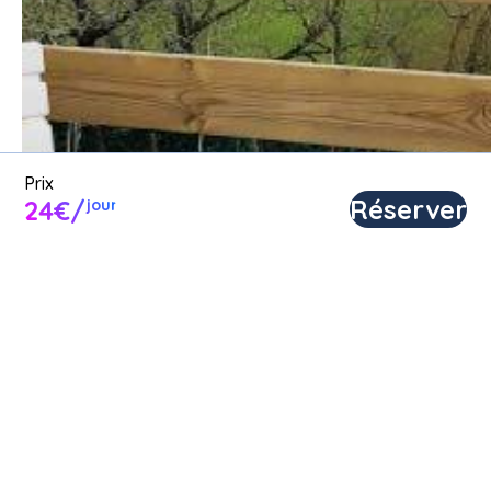
caravane en location.
Poster une annonce
Prix
Réserver
24€/
jour