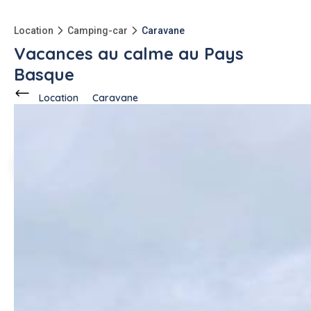
Location
Camping-car
Caravane
Vacances au calme au Pays
Basque
Location
Caravane
Ce voisin
propose en location
à
Hasparren (64240)
Daniel B.
1 annonce
-3000kg
qu'à l'achat
Description de l'annonce
Loue caravane 3/4 couchages, toute équipée :
- 1 chambre avec lit 2 places (140X200)
- 1 banquette dépliable 2 places (120x200)