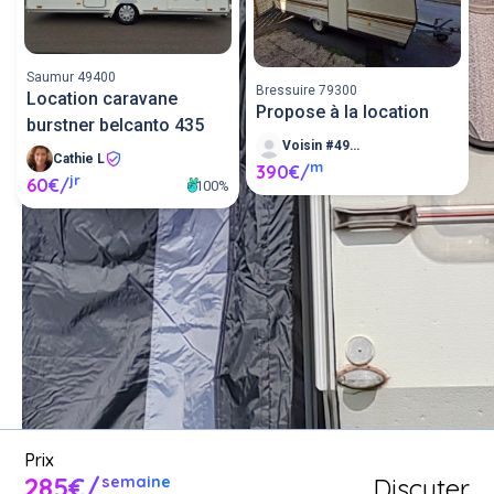
Saumur 49400
Bressuire 79300
Location caravane
Propose à la location
burstner belcanto 435
Voisin #496869
Cathie L
m
390€/
jr
60€/
100%
Louer une caravane entre 
particuliers ou proposer une 
caravane en location.
Poster une annonce
Prix
285€/
Discuter
semaine