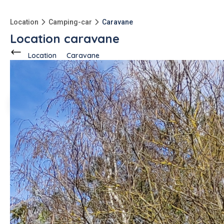
Location
Camping-car
Caravane
Location caravane
Location
Caravane
Ce voisin
propose en location
à
Bressuire (79300)
1 annonce
-3000kg
qu'à l'achat
Description de l'annonce
A louer caravane avec auvent neuf location à la journée soit
65€/jour ou à la semaine soit 285€/semaine.
#caravane