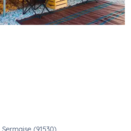
à
Sermaise (91530)