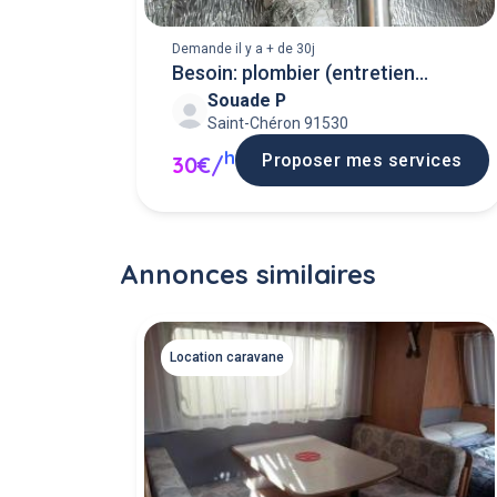
Demande il y a + de 30j
Besoin: plombier (entretien
Souade P
chauffe-eau)
Saint-Chéron 91530
h
Proposer mes services
30€/
Annonces similaires
Location caravane