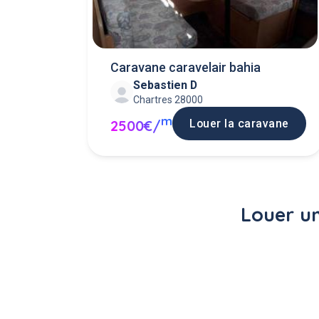
Caravane caravelair bahia
Sebastien D
Chartres 28000
m
Louer la caravane
2500€/
Louer un