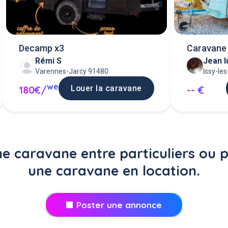
Decamp x3
Caravane 
Rémi S
Jean l
Varennes-Jarcy 91480
Issy-le
we
Louer la caravane
180€/
-- €
e caravane entre particuliers ou 
une caravane en location.
Poster une annonce