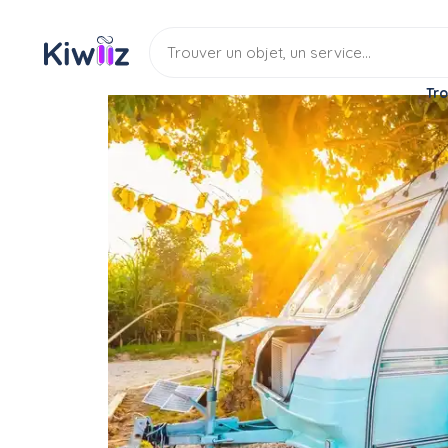
Tro
Location
Camping-car
Caravane
Loue caravane (2 mois)
Location
Caravane
(Photo non contractuelle)