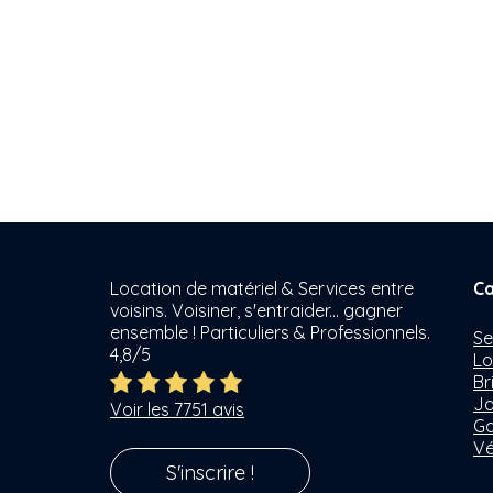
Location de matériel & Services entre
Ca
voisins. Voisiner, s'entraider... gagner
ensemble ! Particuliers & Professionnels.
Se
4,8/5
Lo
Br
Ja
Voir les 7751 avis
Ga
Vé
S'inscrire !