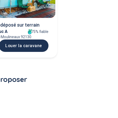
déposé sur terrain
uc A
75% fiable
s-Moulineaux 92130
Louer la caravane
proposer 