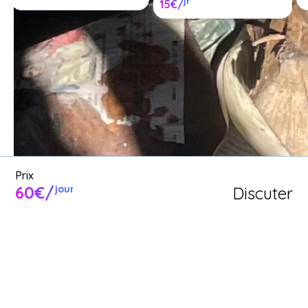
jr
15€/
Louer un barbecue entre 
particuliers ou proposer un 
barbecue en location.
Poster une annonce
Prix
60€/
Discuter
jour