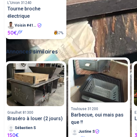
L'Union 31240
Tourne broche
électrique
Voisin #413231
jr
50€/
67%
Annonces similaires
Tout voir
Toulouse 31200
Graulhet 81300
E
Barbecue, oui mais pas
Braséro à louer (2 jours)
que !!
Sébastien S
Justine S
150€