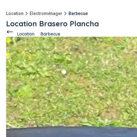
Location
Electroménager
Barbecue
Location Brasero Plancha
Location
Barbecue
Ce voisin
propose en location
à
L'Union (31240)
2 annonces
67%
fiable
-5kg
qu'à l'achat
2x moins cher
qu'en magasin
Description de l'annonce
Rendez vos événements en plein air encore plus spéciaux
avec notre service de location de Brasero Plancha
"Flambert". Conçu pour allier fonctionnalité et convivialité,