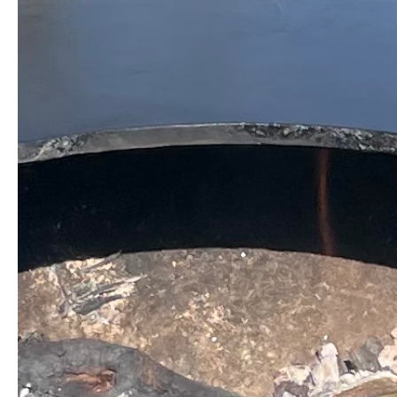
notre brasero plancha est l'accessoire parfait pour des
réunions en famille, des fêtes entre amis ou des événements
d'entreprise en plein air.
Transformez votre espace extérieur en une véritable cuisine
en plein air grâce à notre brasero plancha "Flambert". Doté
d'une surface de cuisson généreuse de 80 cm de diamètre, il
offre amplement d'espace pour griller, saisir et cuisiner une
variété de plats délicieux.
Notre brasero plancha "Flambert", fabriquer artisanalement
en France, assure une distribution uniforme de la chaleur,
garantissant ainsi des résultats de cuisson parfaits à chaque
fois.
Que vous soyez un chef amateur ou expérimenté, notre
brasero plancha est facile à utiliser et à entretenir. Son
design ergonomique et ses commandes intuitives vous
permettent de contrôler la température avec précision pour
des résultats de cuisson optimaux.