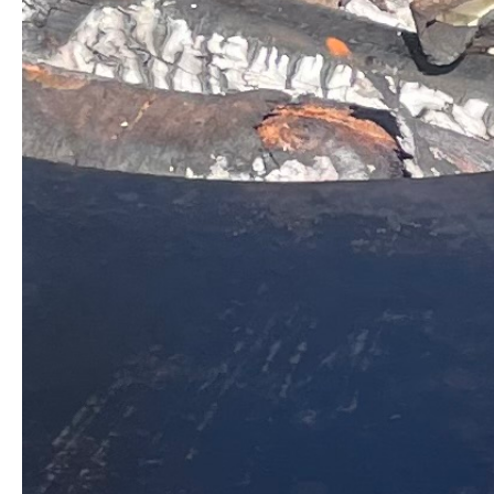
En plus de sa fonctionnalité exceptionnelle, notre brasero
plancha "Flambert" crée une ambiance conviviale et
décontractée, réunissant vos invités autour de la cuisson en
plein air pour des moments de partage et de plaisir.
Nous vous proposons divers services associés (frais
supplémentaire sur devis) :
- Livraison + récupération
- Fourniture de la viande
- Fourniture du bois de chauffage
Tarif :
- Jour en semaine : 60€
- Jour en week-end : 80€
- Week-end : 140€
- Semaine : 350€
#barbecue