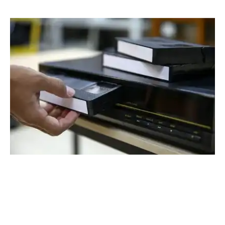
Location
High-tech
Magnétoscope
Location magnétoscope
Location
Magnetoscope
(Photo non contractuelle)