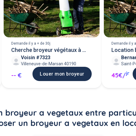
Demande il y a + de 30j
Demande il y a
Cherche broyeur végétaux à
Location 
Voisin #7323
Berna
louer
Villeneuve-de-Marsan 40190
Saint-
jr
Louer mon broyeur
-- €
45€/
 broyeur a vegetaux entre particu
oser un broyeur a vegetaux en loca