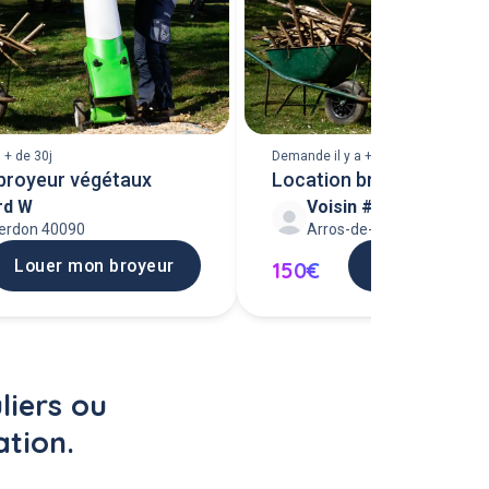
 + de 30j
Demande il y a + de 30j
broyeur végétaux
Location broyeuse végé
rd W
Voisin #290209
jours)
Perdon 40090
Arros-de-Nay 64800
Louer mon broyeur
Louer mon br
150€
liers ou 
tion.