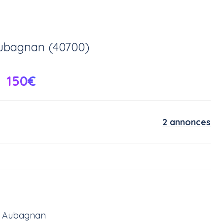
ubagnan (40700)
150€
2 annonces
ur Aubagnan