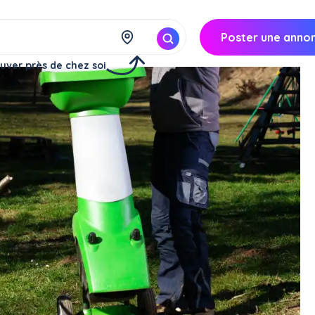
Poster une anno
uver près de chez soi
 (3 jours)