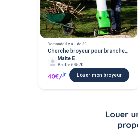
Demande il y a + de 30j
Cherche broyeur pour branches
Maite E
arbre
Arette 64570
jr
Louer mon broyeur
40€/
Louer un
prop