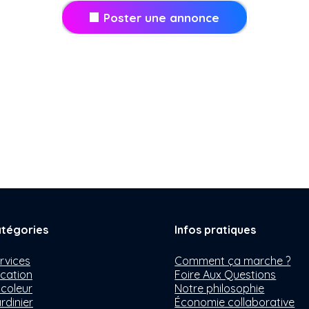
Poster une annonce
tégories
Infos pratiques
rvices
Comment ça marche ?
cation
Foire Aux Questions
icoleur
Notre philosophie
rdinier
Économie collaborative