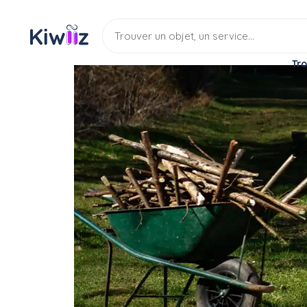
Tro
Location
Matériel jardinage
Broyeur branche
Louer : Broyeur végétaux
Location
Broyeur a vegetaux