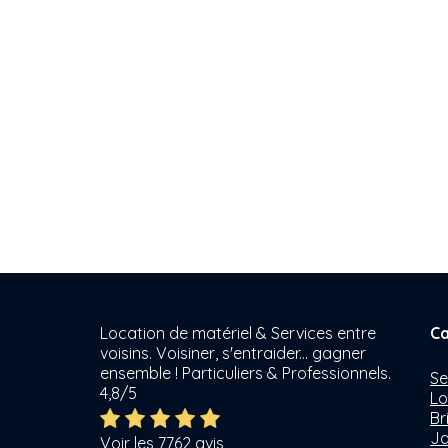
Location de matériel & Services entre
Ca
voisins. Voisiner, s'entraider... gagner
ensemble ! Particuliers & Professionnels.
Se
4,8/5
Lo
Br
Ja
Voir les 7762 avis