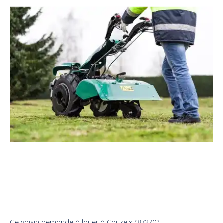
Location
Matériel jardinage
Motoculteur
Recherche une location d'un
motoculteur
Location
Motoculteur
Ce voisin
demande à louer
à
Couzeix (87270)