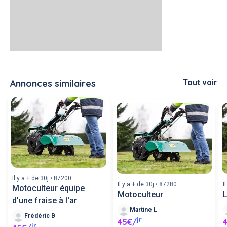
Annonces similaires
Tout voir
Il y a + de 30j • 87200
Il y a + de 30j • 87280
I
Motoculteur équipe
Motoculteur
d'une fraise à l'ar
Martine L
Frédéric B
jr
45€/
jr