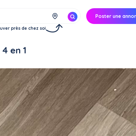
Poster une anno
uver près de chez soi
4 en 1
Réserver
à
Paris (75018)
20€/
jour