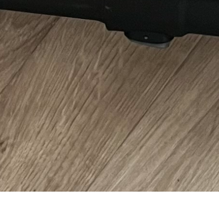
tégories
Infos pratiques
rvices
Comment ça marche ?
cation
Foire Aux Questions
icoleur
Notre philosophie
rdinier
Économie collaborative
rde d'animaux
hicules
Copyright - Kiwiiz.fr