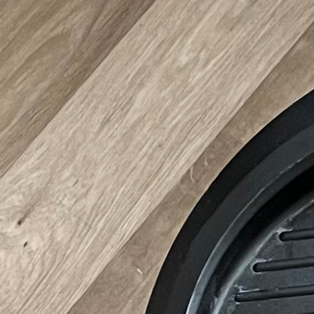
1 annonce
eur extracteur, détacheur textile. nettoyeur de
ent et efficace qui offre un nettoyage en
ment les tapis, les tissus d'ameublement, les sièges
our les personnes ayant des enfants, des animaux
sonne recherchant un nettoyage en profondeur