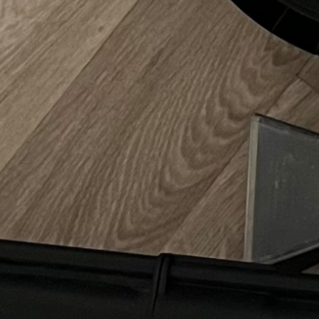
une shampouineuse entre particuli
poser une shampouineuse en locat
Poster une annonce