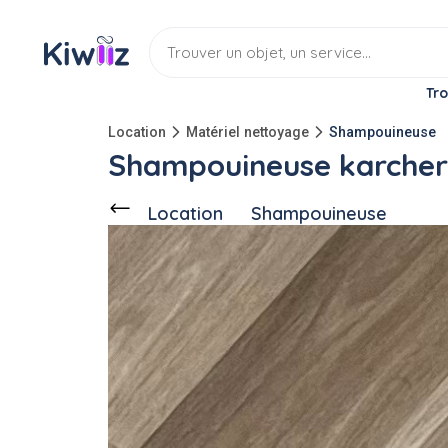
Tro
Location
Matériel nettoyage
Shampouineuse
Shampouineuse karcher 
Location
Shampouineuse
Ce voisin
propose en location