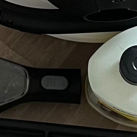
ers ou 
ion.