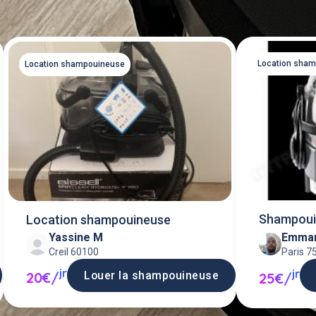
Location sha
Location shampouineuse
Shampoui
Location shampouineuse
Yassine M
Emman
Creil 60100
Paris 7
jr
jr
Louer la shampouineuse
20€/
25€/