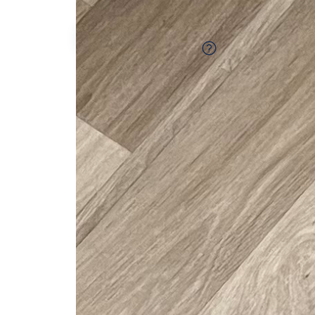
Worokhiya .
75%
fiable
-24kg
qu'à l'achat
-29%
qu'en magasin
Description de l'annonce
Shampouineuse Karcher, aspirateur inject
tapis et de tissus d'ameublement polyval
profondeur pour diverses surfaces, notam
de voiture et les matelas. Il est idéal p
domestiques, des allergies ou toute per
pour leurs textiles domestiques.
À louer: