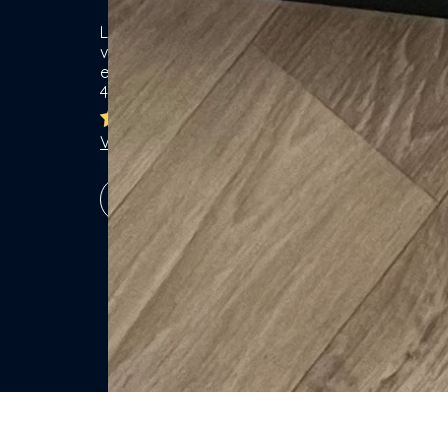
Location de matériel & Services entre
Ca
voisins. Voisiner, s'entraider... gagner
ensemble ! Particuliers & Professionnels.
Se
4,8/5
Lo
Br
Ja
Voir les 7773 avis
Ga
Vé
S'inscrire !