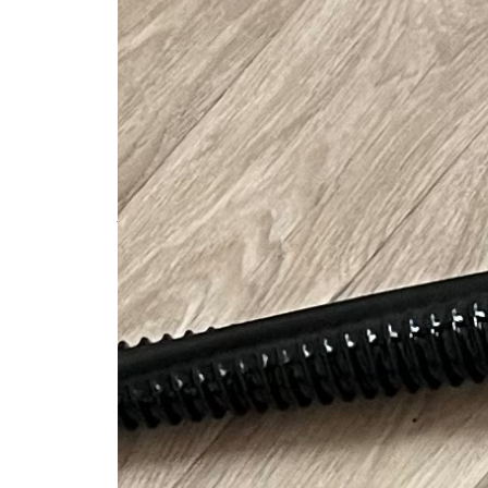
20€/ la journée
11€/ la demi-journée
37€/ deux jours
80€/ la semaine
A récupérer: Porte de Clignancourt, Port
À rendre: vider et propre
#shampouineuse