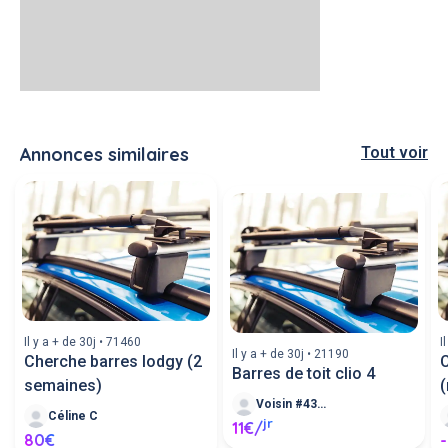
Annonces similaires
Tout voir
Il y a + de 30j • 71460
I
Il y a + de 30j • 21190
Cherche barres lodgy (2
C
Barres de toit clio 4
semaines)
(
Voisin #433487
Céline C
jr
11€/
80€
-