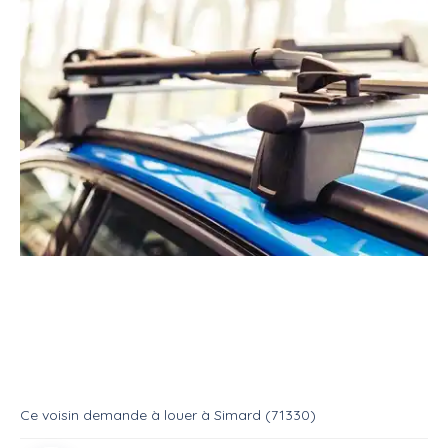
Location
Mécanique & auto
Barres de toit
Louer : barres de toit (Audi Q2)
Location
Barres de toit
Ce voisin
demande à louer
à
Simard (71330)