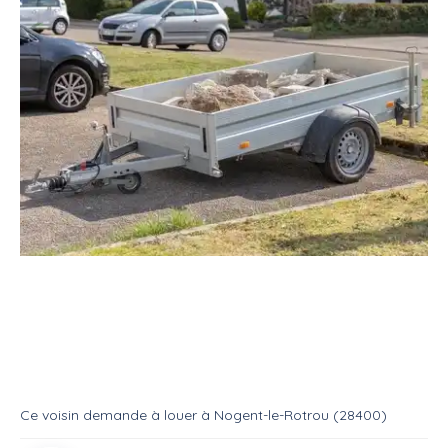
Location
Mécanique & auto
Remorque
Recherche une remorque plateau
Location
Remorque
Ce voisin
demande à louer
à
Nogent-le-Rotrou (28400)