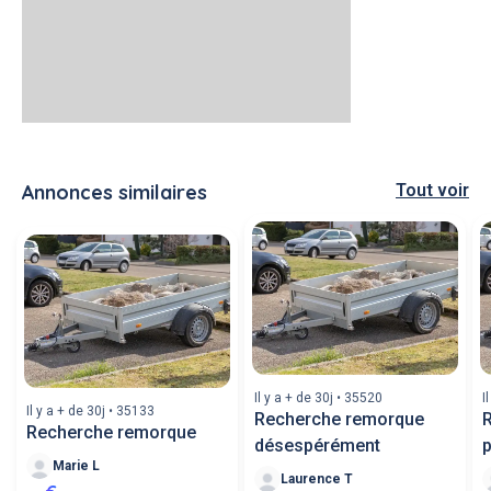
Annonces similaires
Tout voir
Il y a + de 30j • 35520
I
Il y a + de 30j • 35133
Recherche remorque
Recherche remorque
désespérément
p
Marie L
Laurence T