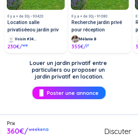
Il y a + de 30j • 93420
Il y a + de 30j • 91080
I
Location salle
Recherche jardin privé
R
privatiséeou jardin priv
pour réception
Voisin #348635
Mélanie B
we
jr
230€/
355€/
Louer un jardin privatif entre 
particuliers ou proposer un 
jardin privatif en location.
Poster une annonce
Prix
360€/
Discuter
weekend