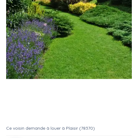
Location
Salle
Jardin privé
Jardin avec sanitaires
Location
Jardin
Ce voisin
demande à louer
à
Plaisir (78370)