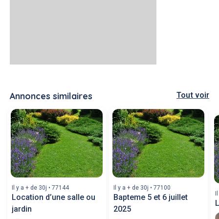
Annonces similaires
Tout voir
Il y a + de 30j • 77144
Il y a + de 30j • 77100
I
Location d’une salle ou
Bapteme 5 et 6 juillet
L
jardin
2025