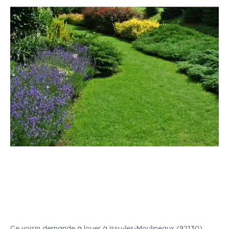
Location
Salle
Jardin privé
Cherche jardin pour organiser un
cocktail
Location
Jardin
Ce voisin
demande à louer
à
Issy-les-Moulineaux (92130)