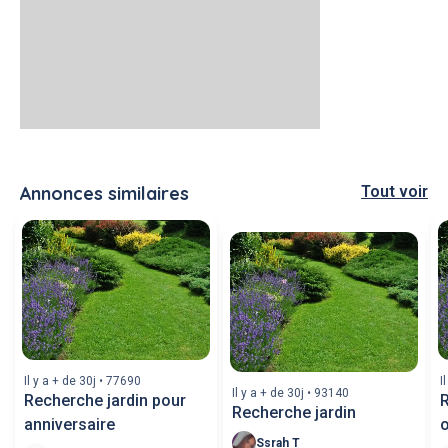
Annonces similaires
Tout voir
Il y a + de 30j • 77690
I
Il y a + de 30j • 93140
Recherche jardin pour
R
Recherche jardin
anniversaire
Ssrah T