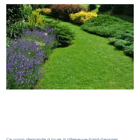
Location
Salle
Jardin privé
Location d'un jardin pour
fiançailles
Location
Jardin
Ce voisin
demande à louer
à
Villeneuve-Saint-Georges