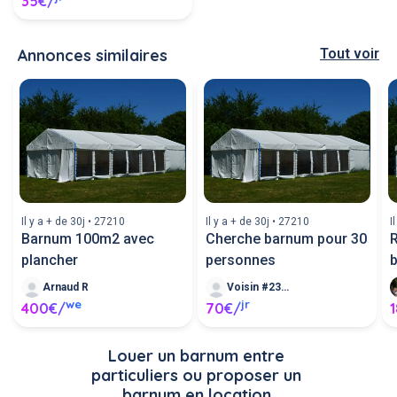
35€/
Annonces similaires
Tout voir
Il y a + de 30j • 27210
Il y a + de 30j • 27210
I
Barnum 100m2 avec
Cherche barnum pour 30
R
plancher
personnes
Arnaud R
Voisin #23626
we
jr
400€/
70€/
Louer un barnum entre 
particuliers ou proposer un 
barnum en location.