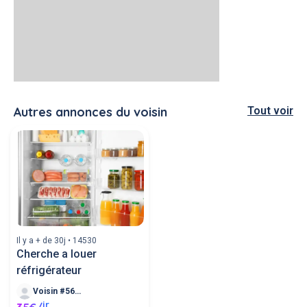
Autres annonces du voisin
Tout voir
Il y a + de 30j • 14530
Cherche a louer
réfrigérateur
Voisin #562877
jr