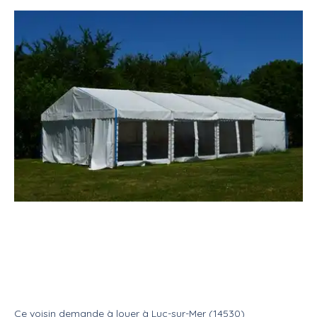
Location
Salle
Tente réception (barnum)
Barnum 4x8 avec montage
demontage samedi 29/08/26
Location
Tente reception
Ce voisin
demande à louer
à
Luc-sur-Mer (14530)