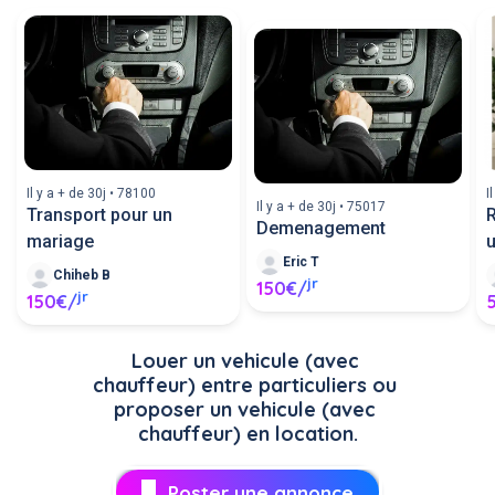
Il y a + de 30j • 78100
I
Il y a + de 30j • 75017
Transport pour un
Demenagement
mariage
u
Eric T
Chiheb B
jr
150€/
jr
150€/
Louer un vehicule (avec 
chauffeur) entre particuliers ou 
proposer un vehicule (avec 
chauffeur) en location.
Poster une annonce