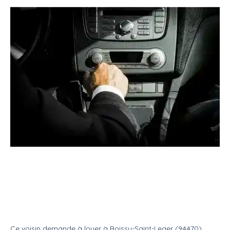
Location
Véhicule
Avec chauffeur
Cherche camionnette avec
chauffeur
Location
Avec chauffeur
Ce voisin
demande à louer
à
Boissy-Saint-Leger (94470)