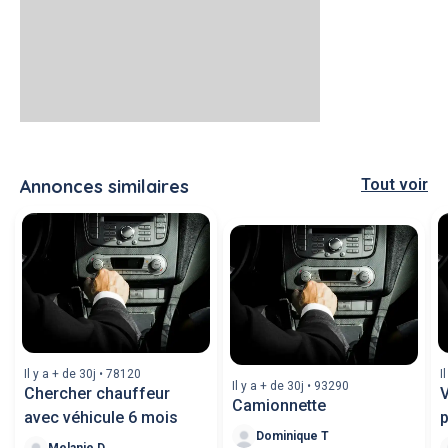
Annonces similaires
Tout voir
Il y a + de 30j • 78120
I
Il y a + de 30j • 93290
Chercher chauffeur
V
Camionnette
avec véhicule 6 mois
p
Dominique T
Melanie D