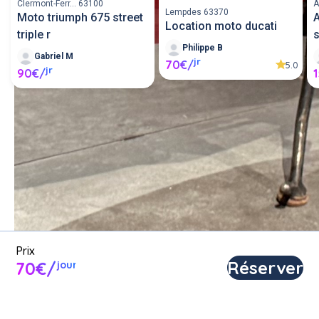
Clermont-Ferr... 63100
A
Lempdes 63370
Moto triumph 675 street
A
Location moto ducati
triple r
Philippe B
Gabriel M
jr
70€/
5.0
jr
90€/
Louer une moto entre 
particuliers ou proposer une 
moto en location.
Poster une annonce
Prix
Réserver
70€/
jour