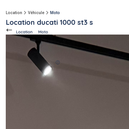
Location
Véhicule
Moto
Location ducati 1000 st3 s
Location
Moto
Ce voisin
propose en location
à
Pont-du-Chateau (63430)
Anthony .
4 annonces
100%
fiable
5.0
-1100kg
qu'à l'achat
Description de l'annonce
Ducati 1000 ST3S – 2006
Location Ducati 1000 ST3S, moto sportive GT alliant
performance et confort.