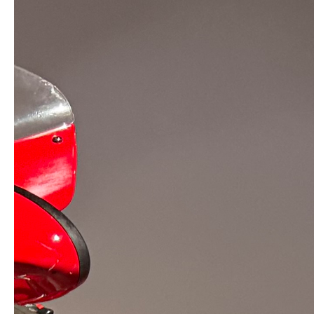
Modèle 2006 en très bon état, entretenu avec soin. Idéale
pour les balades dynamiques comme pour les trajets plus
longs, avec une position de conduite agréable et un moteur
plein de caractère.
✔ Moteur 1000 cm³ performant et coupleux
✔ Confort de conduite typé GT
✔ Tenue de route précise
✔ Entretien suivi
Tarifs :
? 70 € / jour
? 135 € / week-end (2 jours)
Conditions :
✔ 200 km inclus par jour
Parfaite pour profiter d'une conduite sportive tout en restant
confortable sur la durée.
Pour plus de renseignements, n'hésitez pas à me contacter.