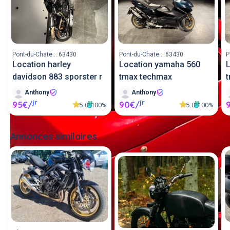
Pont-du-Chate... 63430
Pont-du-Chate... 63430
P
Location harley
Location yamaha 560
davidson 883 sporster r
tmax techmax
Anthony
Anthony
jr
jr
95€/
90€/
5.0
5.0
100%
100%
Annonces similaires
Tout voir