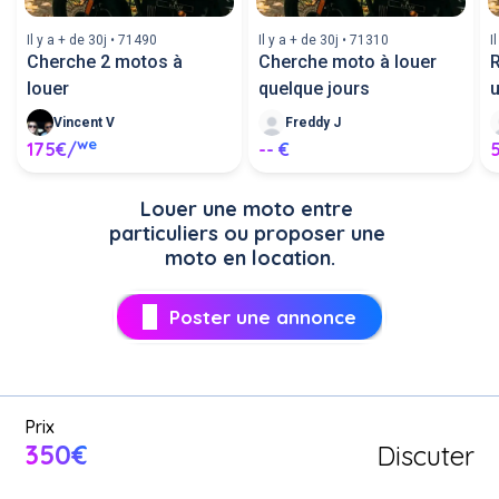
Il y a + de 30j • 71490
Il y a + de 30j • 71310
I
Cherche 2 motos à
Cherche moto à louer
louer
quelque jours
u
Vincent V
Freddy J
we
175€/
-- €
Louer une moto entre 
particuliers ou proposer une 
moto en location.
Poster une annonce
Prix
350€
Discuter