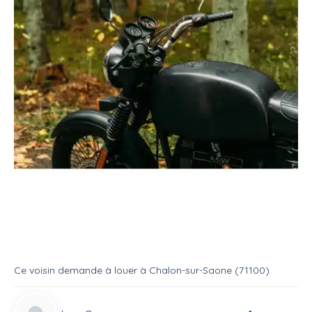
Location
Véhicule
Moto
Moto de sport (4 jours)
Location
Moto
Ce voisin
demande à louer
à
Chalon-sur-Saone (71100)