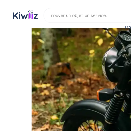
Tro
Location
Véhicule
Moto
Remorque Moto (4 jours
Location
Moto