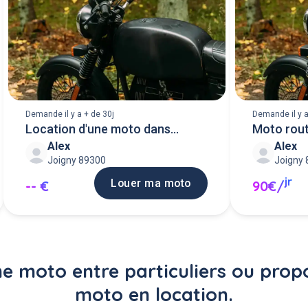
Demande il y a + de 30j
Demande il y a
Location d'une moto dans
Moto rout
Alex
Alex
l'yonne
Joigny 89300
Joigny
jr
Louer ma moto
-- €
90€/
e moto entre particuliers ou prop
moto en location.