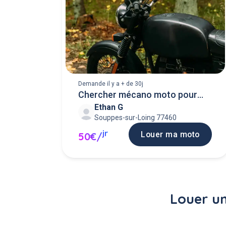
Demande il y a + de 30j
Chercher mécano moto pour
Ethan G
montage
Souppes-sur-Loing 77460
jr
Louer ma moto
50€/
Louer un