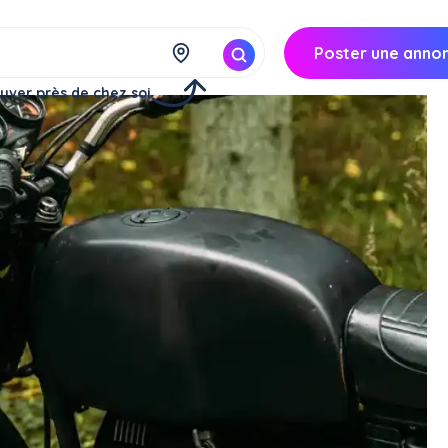
Poster une anno
uver près de chez soi
)