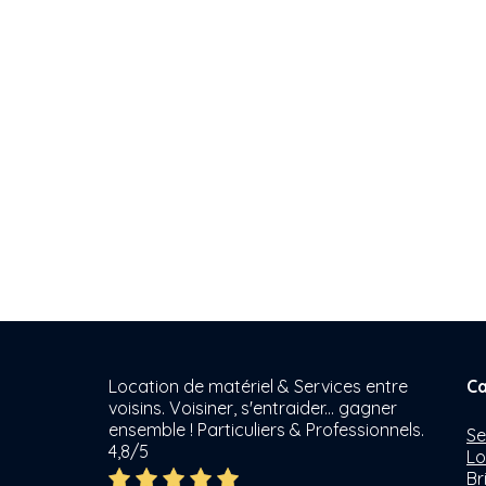
Location de matériel & Services entre
Ca
voisins. Voisiner, s'entraider... gagner
ensemble ! Particuliers & Professionnels.
Se
4,8/5
Lo
Br