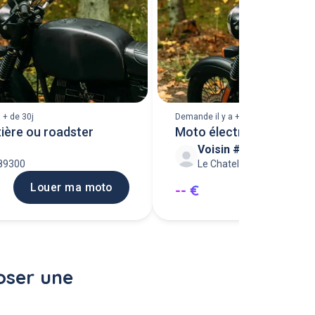
 + de 30j
Demande il y a + de 30j
ière ou roadster
Moto électrique enfant 
Voisin #243127
reparer
 89300
Le Chatelet-en-Brie 77820
Louer ma moto
Louer ma
-- €
oser une 