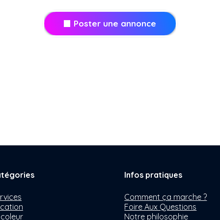
Poster une annonce
tégories
Infos pratiques
rvices
Comment ça marche ?
cation
Foire Aux Questions
icoleur
Notre philosophie