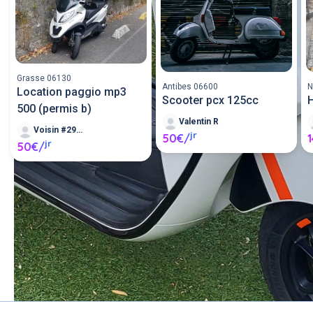
Grasse 06130
Antibes 06600
N
Location paggio mp3
Scooter pcx 125cc
500 (permis b)
Valentin R
Voisin #290221
jr
50€/
jr
50€/
Louer un scooter entre 
particuliers ou proposer un 
scooter en location.
Poster une annonce