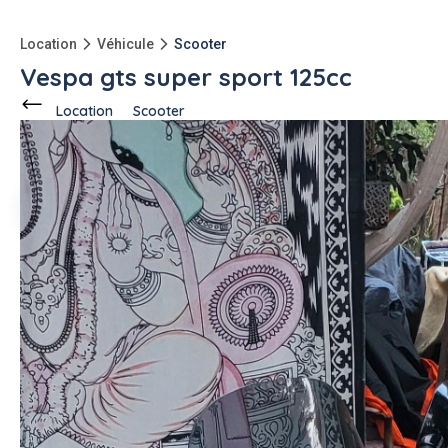
Location
Véhicule
Scooter
Vespa gts super sport 125cc
Location
Scooter
Ce voisin
propose en location
à
Menton (06500)
Anael H.
1 annonce
-150kg
qu'à l'achat
Description de l'annonce
Location vespa gts super sport 125cc
Année 2023
Très bon état
6848km
#scooter