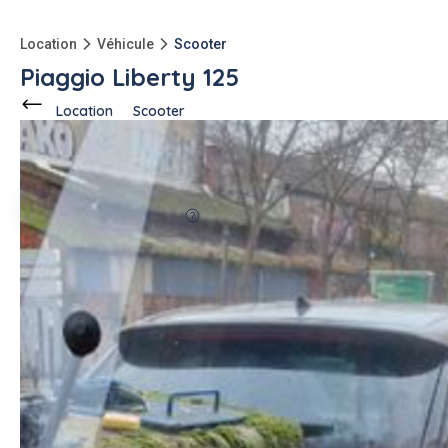
Location
Véhicule
Scooter
Piaggio Liberty 125
Location
Scooter
Ce voisin
propose en location
à
Marseille (13006)
Chaouki L.
1 annonce
60%
fiable
-150kg
qu'à l'achat
Description de l'annonce
Je vous propose un magnifique Piaggio Liberty 125
#scooter