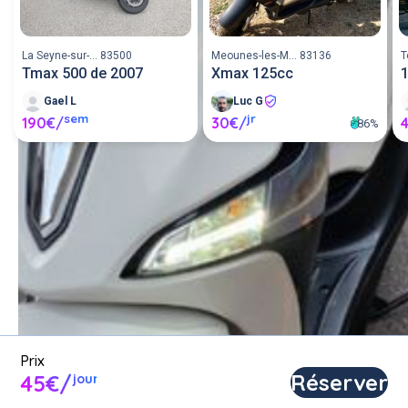
La Seyne-sur-... 83500
Meounes-les-M... 83136
T
Tmax 500 de 2007
Xmax 125cc
Gael L
Luc G
sem
jr
190€/
30€/
86%
Louer un scooter entre 
particuliers ou proposer un 
scooter en location.
Poster une annonce
Prix
Réserver
45€/
jour