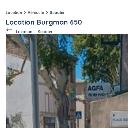
Location
Véhicule
Scooter
Location Burgman 650
Location
Scooter
Ce voisin
propose en location
à
Vitrolles (13127)
Nassim B.
1 annonce
-150kg
qu'à l'achat
Description de l'annonce
Loue Burgman 650 executive de 2009.
en excellent état.
#scooter