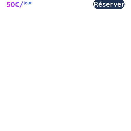
Réserver
50€/
jour