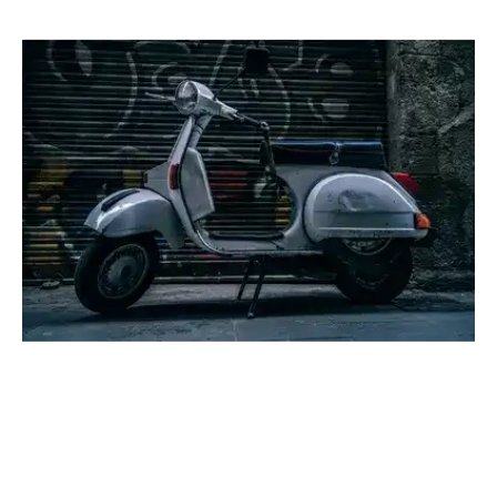
Location
Véhicule
Scooter
A louer Tmax 500
Location
Scooter
(Photo non contractuelle)