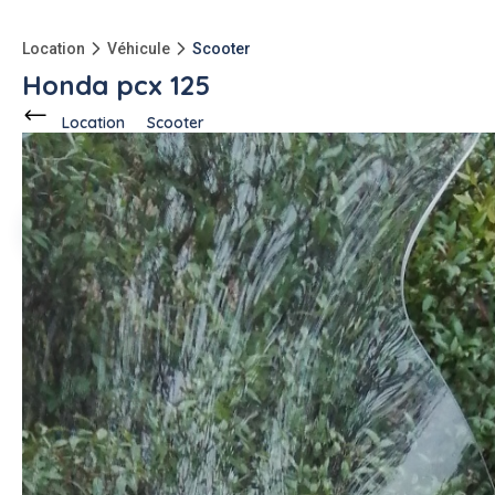
Location
Véhicule
Scooter
Honda pcx 125
Location
Scooter
Ce voisin
propose en location
à
Pietrosella (20166)
Arnaud L.
1 annonce
-150kg
qu'à l'achat
Description de l'annonce
Je vous propose mon honda PCX 125 cm3 à louer, disponible
pour 1 journée, 1 week end ou a la semaine, je peux fournir
casques et gants pour 1 ou 2 personnes. Scooter peut etre
pris et restitué sur Porticcio ou a l'aeroport d'Ajaccio à votre
convenance. Si besoin d'infos supplémentaires, n'hesitez pas