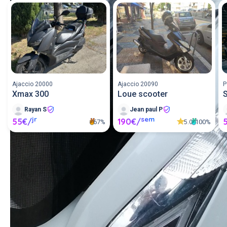
Ajaccio 20000
Ajaccio 20090
P
Xmax 300
Loue scooter
Rayan S
Jean paul P
jr
sem
55€/
190€/
5.0
67%
100%
Louer un scooter entre 
particuliers ou proposer un 
scooter en location.
Poster une annonce