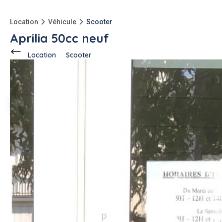
Location
Véhicule
Scooter
Aprilia 50cc neuf
Location
Scooter
Ce voisin
propose en location
à
Gujan-Mestras (33470)
Gauthaman S.
1 annonce
-150kg
qu'à l'achat
Description de l'annonce
Bonjour
Je met en l'occasion mon Aprilia sxr neuf
#scooter