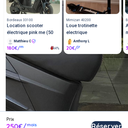
Bordeaux 33100
Mimizan 40200
B
Location scooter
Loue trotinette
A
électrique pink me (50
electrique
Matthieu C
Anthony L
m
jr
180€/
20€/
44%
Louer un scooter entre 
particuliers ou proposer un 
scooter en location.
Poster une annonce
Prix
Réserver
250€/
mois