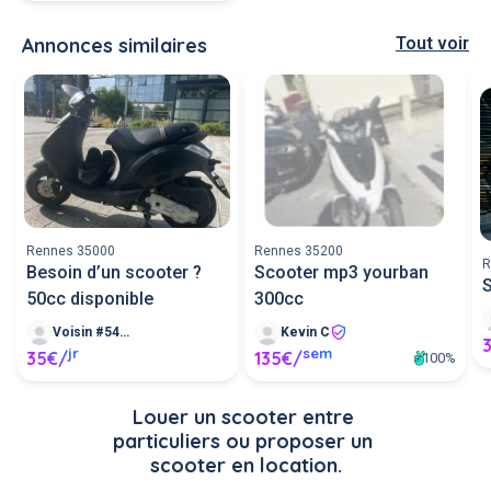
Annonces similaires
Tout voir
Rennes 35000
Rennes 35200
R
Besoin d’un scooter ?
Scooter mp3 yourban
S
50cc disponible
300cc
Voisin #540898
Kevin C
jr
sem
35€/
135€/
100%
Louer un scooter entre 
particuliers ou proposer un 
scooter en location.