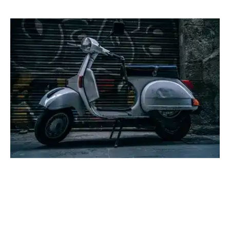
Location
Véhicule
Scooter
Location scooter
Location
Scooter
(Photo non contractuelle)