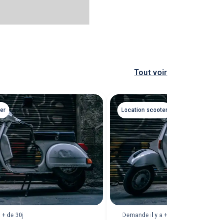
Tout voir
er
Location scooter
 + de 30j
Demande il y a + de 30j