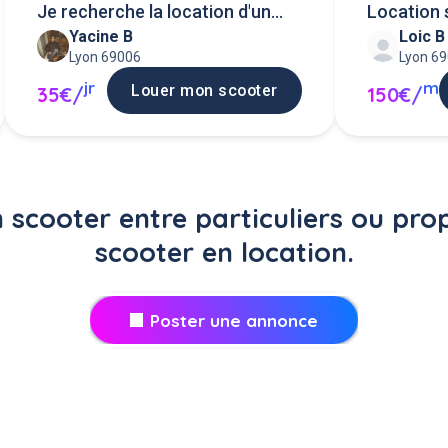
Je recherche la location d'un
Location 
Yacine B
Loic B
scooter
Lyon 69006
Lyon 6
jr
m
Louer mon scooter
35€/
150€/
 scooter entre particuliers ou pro
scooter en location.
Poster une annonce