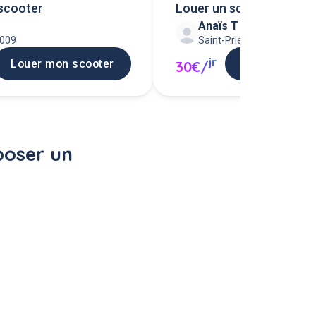
scooter
Louer un scooter 50cc
Anaïs T
9009
Saint-Priest 69800
jr
Louer mon scooter
Louer mon sc
30€/
poser un 