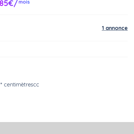
185€/
mois
1 annonce
** centimètrescc