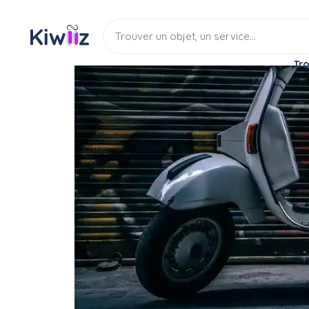
Tro
Location
Véhicule
Scooter
Cherche location scoote
Location
Scooter