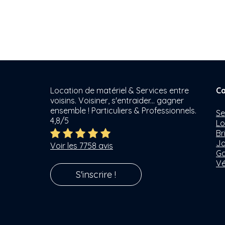
Location de matériel & Services entre
Ca
voisins. Voisiner, s'entraider... gagner
ensemble ! Particuliers & Professionnels.
Se
4,8/5
Lo
Br
Ja
Voir les 7758 avis
Ga
Vé
S'inscrire !