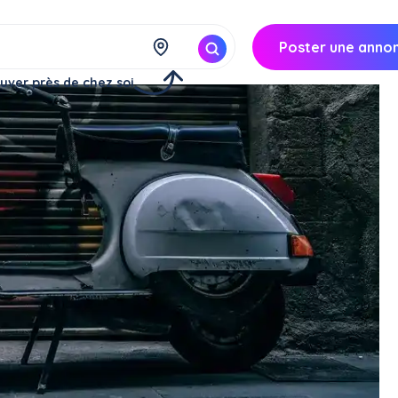
Poster une anno
uver près de chez soi
r