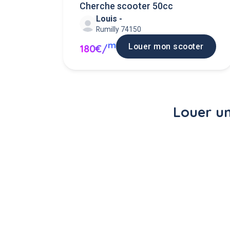
Cherche scooter 50cc
Louis -
Rumilly 74150
m
Louer mon scooter
180€/
Louer un