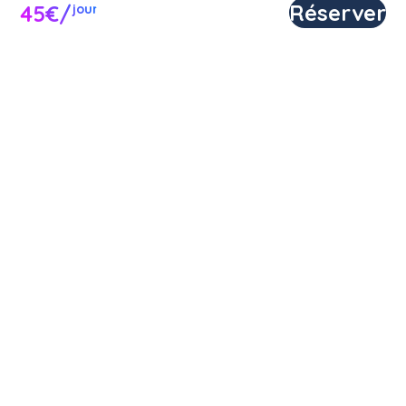
Réserver
45€/
jour