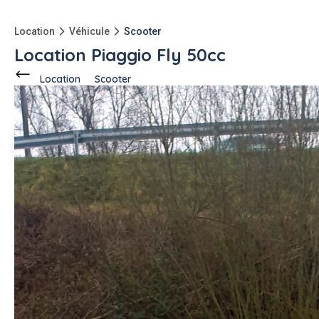
Location
Véhicule
Scooter
Location Piaggio Fly 50cc
Location
Scooter
Ce voisin
propose en location
à
Bethune (62400)
Benjamin F.
1 annonce
-150kg
qu'à l'achat
Description de l'annonce
Bonjour, je loue un scooter Piaggio Fly entièrement d'origine
et bridé. Ila toujours était entretenu tous fonctionne il roule a
50klm/h
#scooter