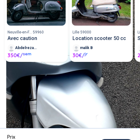
Neuville-en-F... 59960
Lille 59000
L
Avec caution
Location scooter 50 cc
Abdelrezak B
malik B
sem
jr
350€/
30€/
Louer un scooter entre 
particuliers ou proposer un 
scooter en location.
Poster une annonce
Prix