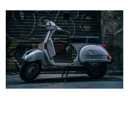
Location
Véhicule
Scooter
Zip piago 4t 2023
Location
Scooter
(Photo non contractuelle)