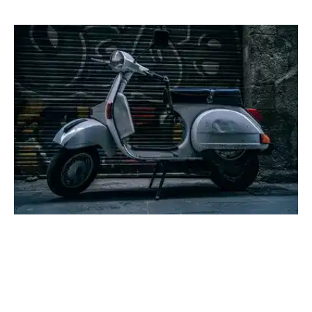
Location
Véhicule
Scooter
L’occasion
Location
Scooter
(Photo non contractuelle)