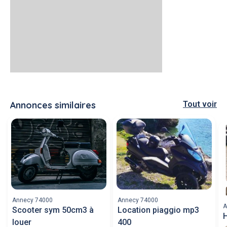
Annonces similaires
Tout voir
Annecy 74000
Annecy 74000
A
Scooter sym 50cm3 à
Location piaggio mp3
louer
400