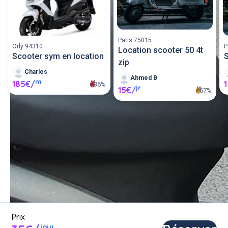
Paris 75015
Orly 94310
P
Location scooter 50 4t
Scooter sym en location
S
zip
Charles
Ahmed B
m
185€/
36%
jr
15€/
67%
Louer un scooter entre 
particuliers ou proposer un 
scooter en location.
Poster une annonce
Prix
jour