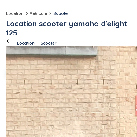
Location
Véhicule
Scooter
Location scooter yamaha d'elight
125
Location
Scooter
Ce voisin
propose en location
à
Paris (75012)
Billel A.
1 annonce
-150kg
qu'à l'achat
Description de l'annonce
Je loue mon scooter 125 yamaha d'elight
#scooter