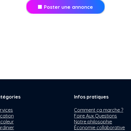
Poster une annonce
tégories
Infos pratiques
rvices
Comment ça marche ?
cation
Foire Aux Questions
icoleur
Notre philosophie
rdinier
Économie collaborative