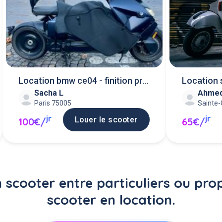
Location bmw ce04 - finition pro
Location
Sacha L
Ahmed
- permi
business
Paris 75005
Sainte-
jr
jr
Louer le scooter
100€/
65€/
 scooter entre particuliers ou pro
scooter en location.