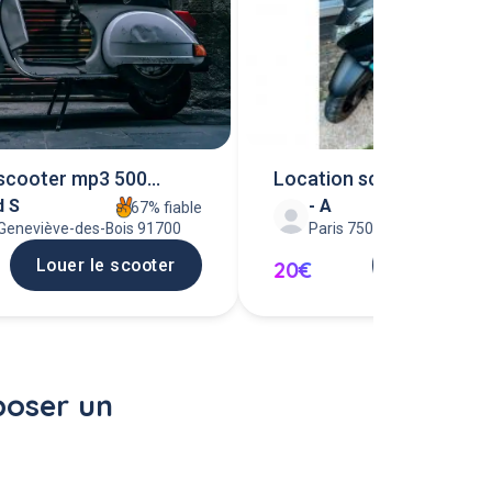
 scooter mp3 500
Location scooter 50 cc
 S
- A
67% fiable
Geneviève-des-Bois 91700
Paris 75001
Louer le scooter
Louer le s
20€
poser un 