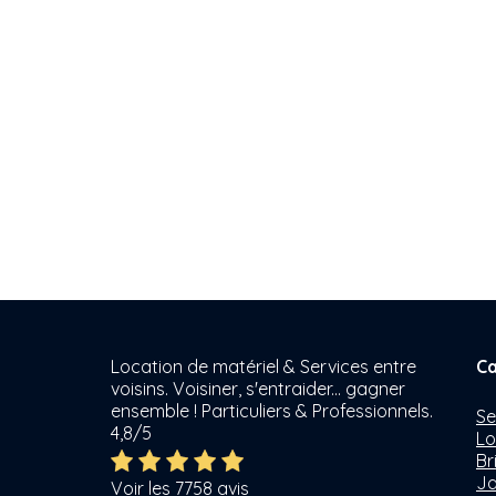
Location de matériel & Services entre
Ca
voisins. Voisiner, s'entraider... gagner
ensemble ! Particuliers & Professionnels.
Se
4,8/5
Lo
Br
Ja
Voir les 7758 avis