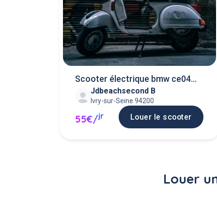
Scooter électrique bmw ce04
Jdbeachsecond B
high-tech n
Ivry-sur-Seine 94200
jr
Louer le scooter
55€/
Louer un