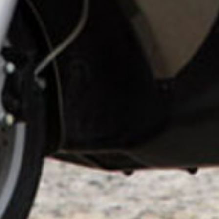
tégories
Infos pratiques
rvices
Comment ça marche ?
cation
Foire Aux Questions
icoleur
Notre philosophie
rdinier
Économie collaborative
rde d'animaux
hicules
Copyright - Kiwiiz.fr