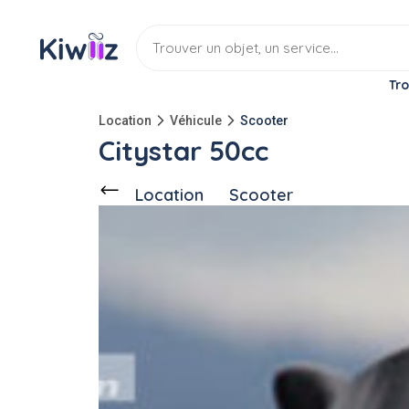
Tro
Location
Véhicule
Scooter
Citystar 50cc
Location
Scooter
Discuter
Ce voisin
propose en location
2