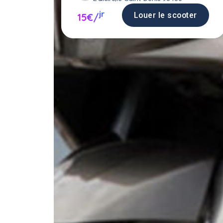
jr
Louer le scooter
15€/
Louer un