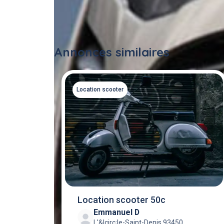
Annonces similaires
Location scooter
Location scooter 50c
Emmanuel D
L'&Icirc;le-Saint-Denis 93450