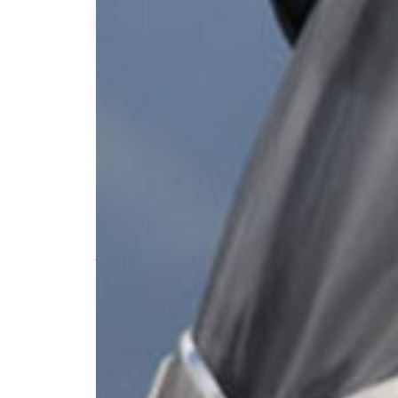
Aaa A.
-150kg
qu'à l'achat
Description de l'annonce
Location de scooter CityStar 500 cc pour
Très bon état général, toutes révisions fa
#scooter