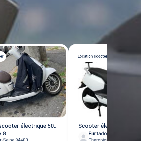
Tout voir
er
Location scooter
scooter électrique 50
Scooter éléctrique
e G
Furtado S
ur-Seine 94400
Champigny-sur-Marne 94