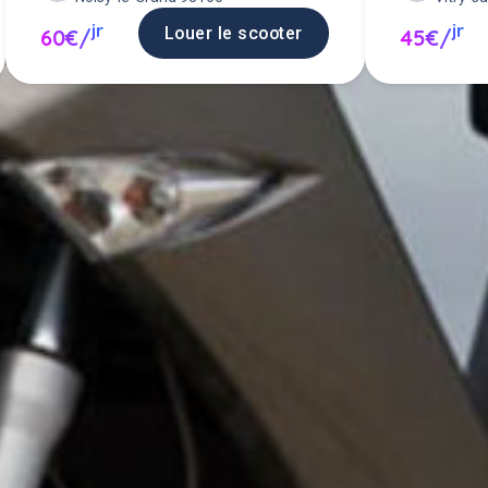
jr
jr
Louer le scooter
60€/
45€/
 scooter entre particuliers ou pro
scooter en location.
Poster une annonce