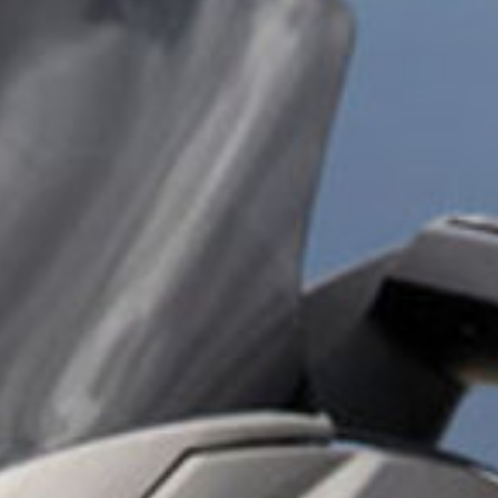
1 annonce
 le mois.
ites