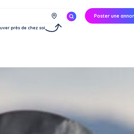
Poster une anno
uver près de chez soi
à
Paris (75019)
50€/
mois