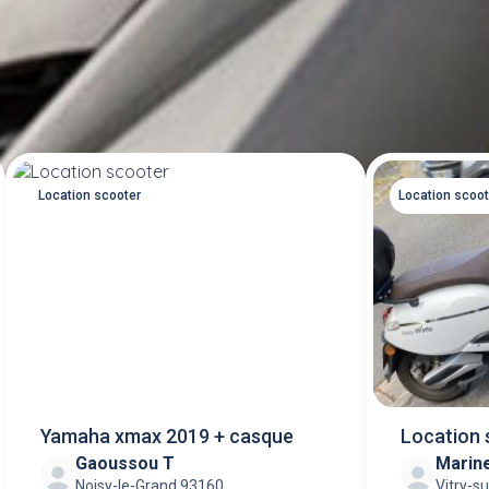
Location scooter
Location scoot
Yamaha xmax 2019 + casque
Location 
Gaoussou T
Marin
cc
Noisy-le-Grand 93160
Vitry-s