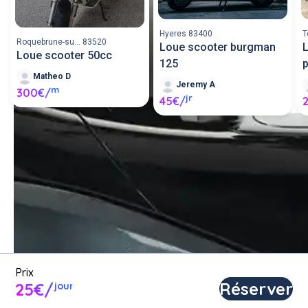
Hyeres 83400
T
Roquebrune-su... 83520
Loue scooter burgman
Loue scooter 50cc
125
p
Matheo D
Jeremy A
m
300€/
jr
45€/
Louer un scooter entre 
particuliers ou proposer un 
scooter en location.
Poster une annonce
Prix
Réserver
25€/
jour