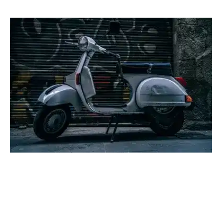
Location
Véhicule
Scooter
Vespa 50cc
Location
Scooter
(Photo non contractuelle)