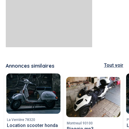
Annonces similaires
Tout voir
La Verrière 78320
P
Montreuil 93100
Location scooter honda
L
Piaggio mp3