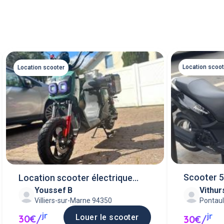
Location scoot
Location scooter
Scooter 
Location scooter électrique
Youssef B
Vithur
neuf
Villiers-sur-Marne 94350
Pontau
jr
jr
Louer le scooter
30€/
30€/