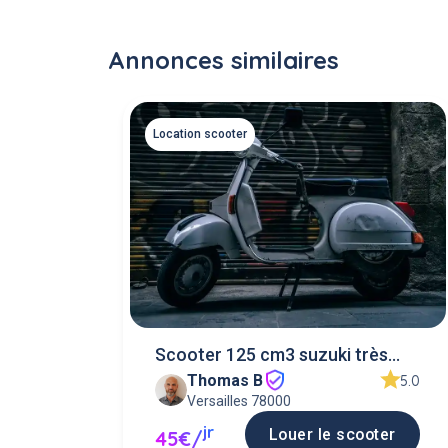
Annonces similaires
Location scooter
Scooter 125 cm3 suzuki très
Thomas B
maniable
5.0
Versailles 78000
jr
Louer le scooter
45€/