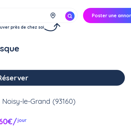
Poster une anno
uver près de chez soi
asque
Réserver
à
Noisy-le-Grand (93160)
60€/
jour