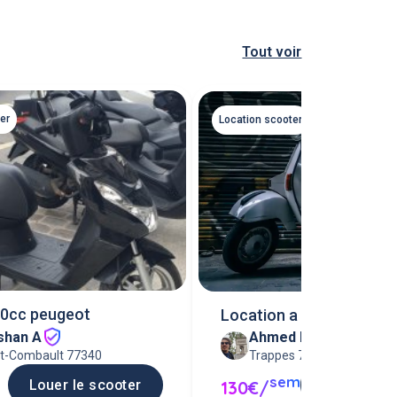
Tout voir
er
Location scooter
50cc peugeot
Location a la semaine
shan A
Ahmed B
Trappes 78190
lt-Combault 77340
sem
Louer le s
130€/
Louer le scooter