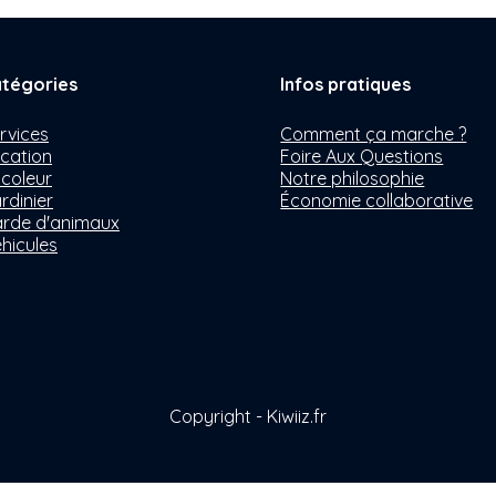
tégories
Infos pratiques
rvices
Comment ça marche ?
cation
Foire Aux Questions
icoleur
Notre philosophie
rdinier
Économie collaborative
rde d'animaux
hicules
Copyright - Kiwiiz.fr