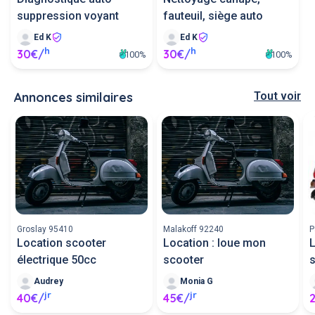
suppression voyant
fauteuil, siège auto
Ed K
Ed K
h
h
30€/
30€/
100%
100%
Annonces similaires
Tout voir
Groslay 95410
Malakoff 92240
P
Location scooter
Location : loue mon
électrique 50cc
scooter
s
Audrey
Monia G
jr
jr
40€/
45€/